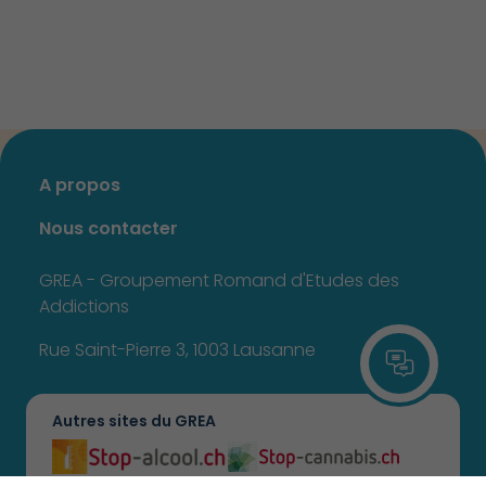
A propos
Nous contacter
GREA - Groupement Romand d'Etudes des
Addictions
Rue Saint-Pierre 3, 1003 Lausanne
Autres sites du GREA