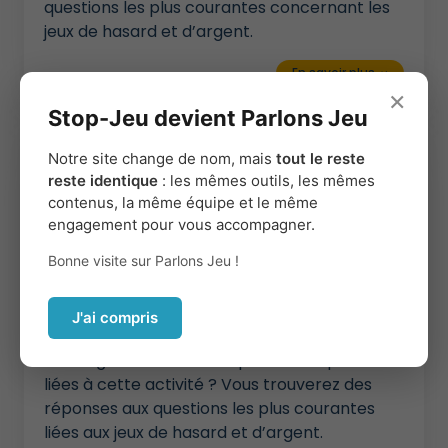
questions les plus courantes concernant les
jeux de hasard et d’argent.
En savoir plus
keyboard_tab
×
Stop-Jeu devient Parlons Jeu
Notre site change de nom, mais
tout le reste
reste identique
: les mêmes outils, les mêmes
contenus, la même équipe et le même
engagement pour vous accompagner.
Bonne visite sur Parlons Jeu !
FAQ pour les proches
J'ai compris
Un·e de vos proches joue à des jeux de hasard
et d’argent et vous vous posez des questions
liées à cette activité ? Vous trouverez des
réponses aux questions les plus courantes
liées aux jeux de hasard et d’argent.