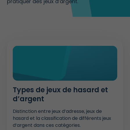
pratiquer des jeux d’argent.
Types de jeux de hasard et
d’argent
Distinction entre jeux d’adresse, jeux de
hasard et la classification de différents jeux
d’argent dans ces catégories.