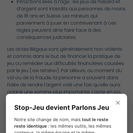
Infractions liées à l’âge : les jeux de hasard et
d’argent sont interdits aux personnes de moins
de 18 ans en Suisse. Les mineurs qui
parviennent à jouer en contrevenant à ces
règles peuvent ainsi faire face à des
conséquences judiciaires.
Les actes illégaux sont généralement non violents
et commis dans le but de financer la pratique de
jeu ou remédier aux difficultés financières causées
par le jeu («se refaire»). Par ailleurs, au moment du
vol ou de la fraude, la personne a souvent dans
l’idée de rendre l’argent volé une fois qu’elle aura
gagné une somme plus importante. L’acte en soi,
aux yeux de la personne, est donc davantage
×
perçu comme un emprunt que comme un vol.
Stop-Jeu devient Parlons Jeu
Notre site change de nom, mais
tout le reste
reste identique
: les mêmes outils, les mêmes
contenus, la même équipe et le même