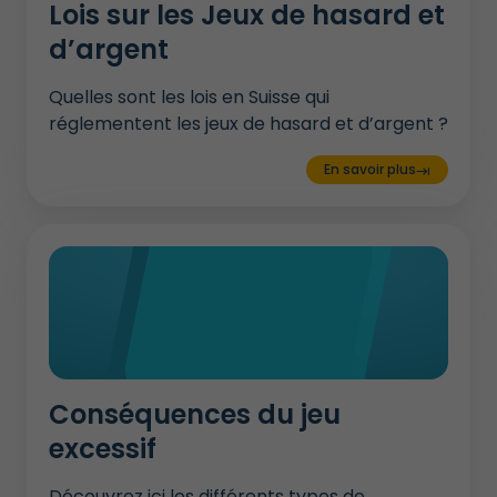
Lois sur les Jeux de hasard et
d’argent
Quelles sont les lois en Suisse qui
réglementent les jeux de hasard et d’argent ?
En savoir plus
keyboard_tab
Conséquences du jeu
excessif
Découvrez ici les différents types de