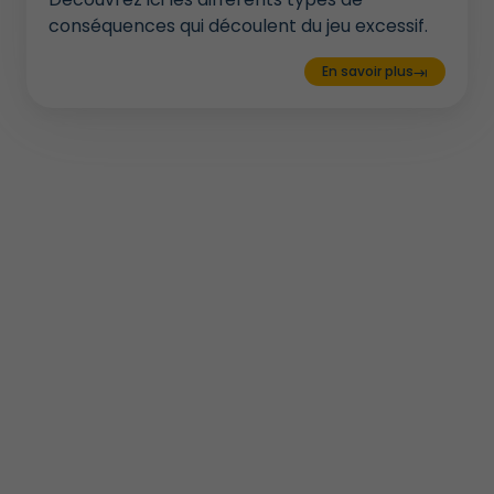
conséquences qui découlent du jeu excessif.
En savoir plus
keyboard_tab