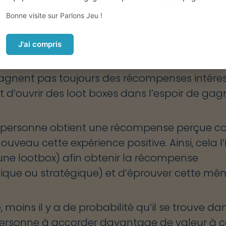
Bonne visite sur Parlons Jeu !
es psychologiques qui sont également à l’œ
J'ai compris
penses obtenues sont aléatoires et irrégulière
 gagnent pas toujours des récompenses intére
t d’ouvrir des loot boxes dans l’espoir de gag
la personne obtient une récompense perçue
ouveau cette expérience positive. Ainsi, cela l’
une lootbox) afin obtenir la récompense
que ou stratégique) et d’éprouver cette mê
é, moins il y a de probabilité qu’il se trouve da
 personne à accorder davantage de valeur à ce