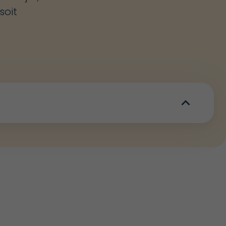
soit
expand_more