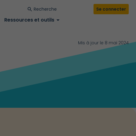
Se connecter
down
Ressources et outils
arrow_drop_down
Mis à jour le 8 mai 2024