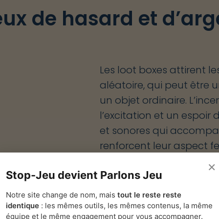
jeux de hasard et d’arg
Les loot boxes attirent l
aléatoire, qui peut être
un objet ordinaire. L’inc
l’excitation et un espoir
et sonores qui accompag
renforcent leur aspect fe
l’expérience d’achat et 
×
Stop-Jeu devient Parlons Jeu
attrayante.
Notre site change de nom, mais
tout le reste reste
identique
: les mêmes outils, les mêmes contenus, la même
équipe et le même engagement pour vous accompagner.