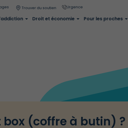
ages
Urgence
Trouver du soutien
'addiction
arrow_drop_down
Droit et économie
arrow_drop_down
Pour les proches
arrow_drop_
 box (coffre à butin) ?