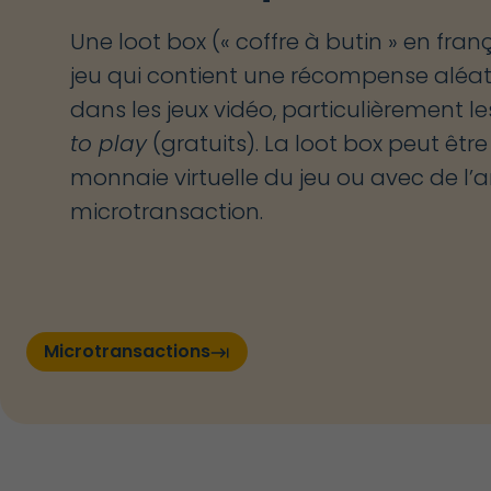
Une
loot
box
(«
coffre
à butin » en fran
jeu qui contient une récompense aléat
dans les jeux vidéo, particulièrement le
to
play
(gratuits).
La
loot
box
peut être
monnaie virtuelle du jeu ou avec de l’a
microtransaction.
Microtransactions
keyboard_tab