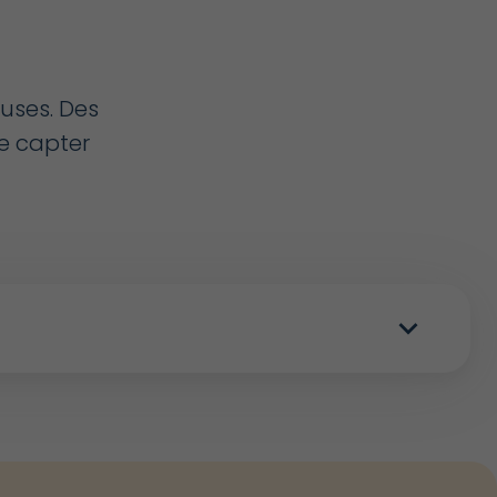
uses. Des
e capter
expand_more