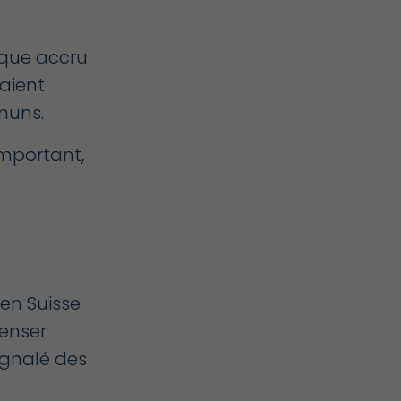
isque accru
raient
muns.
important,
 en Suisse
enser
ignalé des