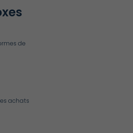
oxes
formes de
 des achats