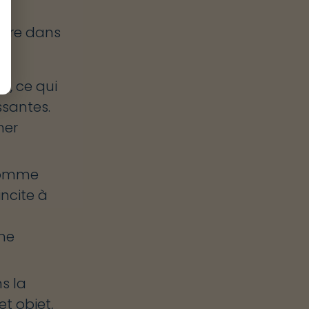
uvre dans
s, ce qui
ssantes.
ner
 comme
incite à
me
ns la
t objet,