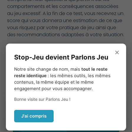
comportements et les conséquences associées
au jeu excessif. A la fin de ce test, vous recevrez un
score qui vous donnera une estimation de ce que
vous risquez par votre pratique de jeu ainsi que
des recommandations adaptées à votre situation.
×
Faire le test
keyboard_tab
Stop-Jeu devient Parlons Jeu
Notre site change de nom, mais
tout le reste
Pages pouvant vous
reste identique
: les mêmes outils, les mêmes
contenus, la même équipe et le même
intéresser
engagement pour vous accompagner.
Bonne visite sur Parlons Jeu !
J'ai compris