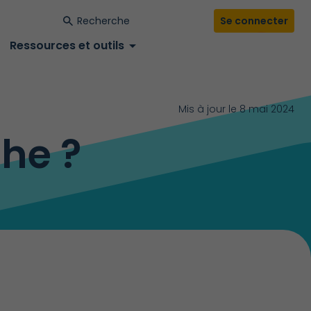
Se connecter
down
Ressources et outils
arrow_drop_down
Mis à jour le 8 mai 2024
he ?