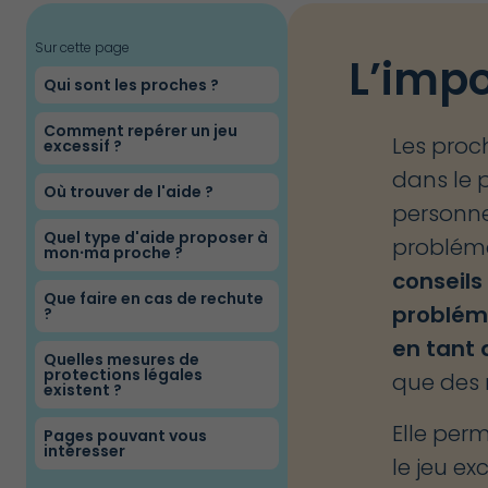
Sur cette page
L’imp
arrow_right
Qui sont les proches ?
Comment repérer un jeu
arrow_right
Les proc
excessif ?
dans le 
arrow_right
Où trouver de l'aide ?
personne
Quel type d'aide proposer à
arrow_right
probléma
mon⸱ma proche ?
conseils
Que faire en cas de rechute
arrow_right
problém
?
en tant
Quelles mesures de
arrow_right
protections légales
que des 
existent ?
Elle per
Pages pouvant vous
arrow_right
intéresser
le jeu ex