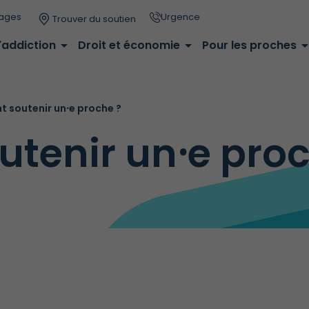
ages
Urgence
Trouver du soutien
'addiction
arrow_drop_down
Droit et économie
arrow_drop_down
Pour les proches
arrow_drop_
soutenir un⸱e proche ?
tenir un⸱e proc