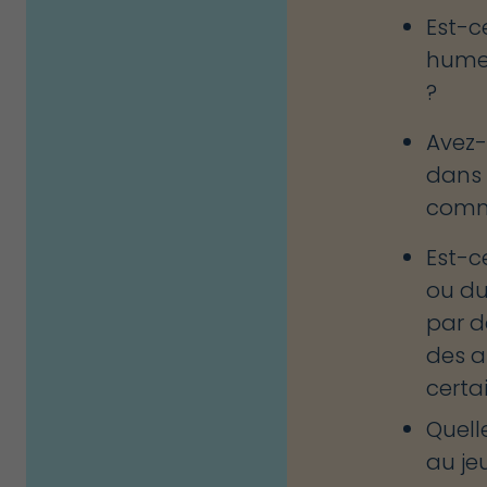
Est-c
humeu
?
Avez
dans 
comme
Est-c
ou du
par d
des a
certa
Quell
au jeu