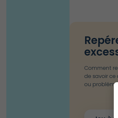
Repére
excess
Comment repér
de savoir ce 
ou probléma