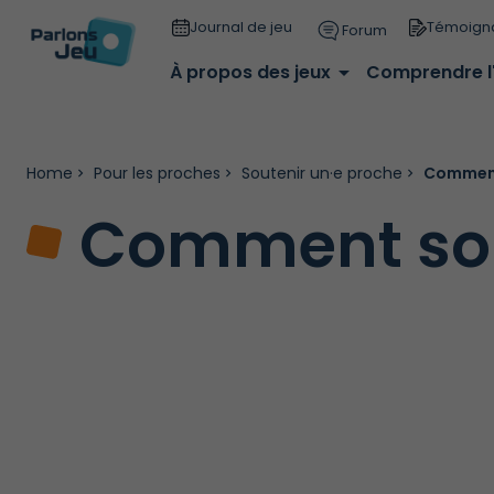
Journal de jeu
Témoign
Forum
À propos des jeux
arrow_drop_down
Comprendre l
Home
Pour les proches
Soutenir un·e proche
Comment 
Comment sou