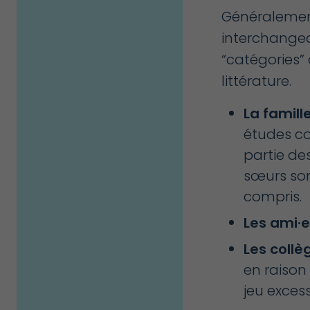
Généralement
interchangea
“catégories” 
littérature.
La
famill
études c
partie des
sœurs son
compris.
Les
ami·e
Les collè
en raison
jeu excessi