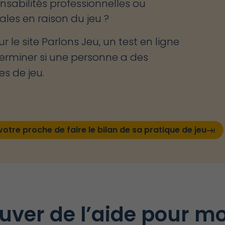
nsabilités professionnelles ou
iales en raison du jeu ?
sur le site Parlons Jeu, un test en ligne
erminer si une personne a des
s de jeu.
tre proche de faire le bilan de sa pratique de jeu
keyboard_tab
ouver de l’aide pour 