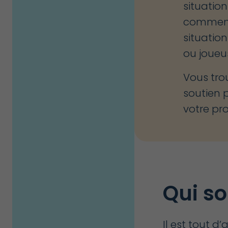
situatio
comment 
situatio
ou joueu
Vous tro
soutien 
votre pr
Qui so
Il est tout d