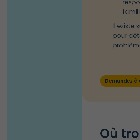
respo
famil
Il existe 
pour dét
problème
Demandez à vo
Où tr