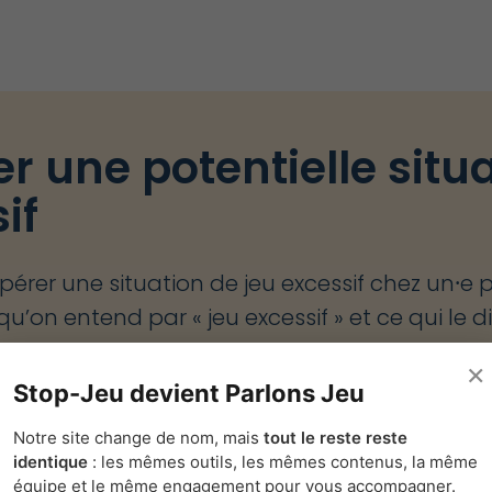
r une potentielle situa
if
er une situation de jeu excessif chez un⸱e pr
qu’on entend par « jeu excessif » et ce qui le 
tique.
×
Stop-Jeu devient Parlons Jeu
Notre site change de nom, mais
tout le reste reste
identique
: les mêmes outils, les mêmes contenus, la même
équipe et le même engagement pour vous accompagner.