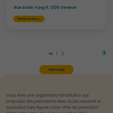
Rue Emile Yung 6, 1205 Genève
Visiter le site
keyboard_tab
3
1
2
keyboard_tab
Voir tout
Vous êtes une organisation/institution qui
proposez des prestations liées au jeu excessif et
souhaitez faire figurer votre offre de prestation