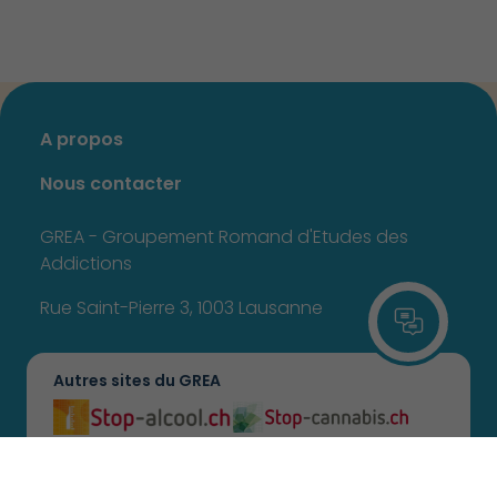
A propos
Nous contacter
GREA - Groupement Romand d'Etudes des
Addictions
Rue Saint-Pierre 3, 1003 Lausanne
Autres sites du GREA