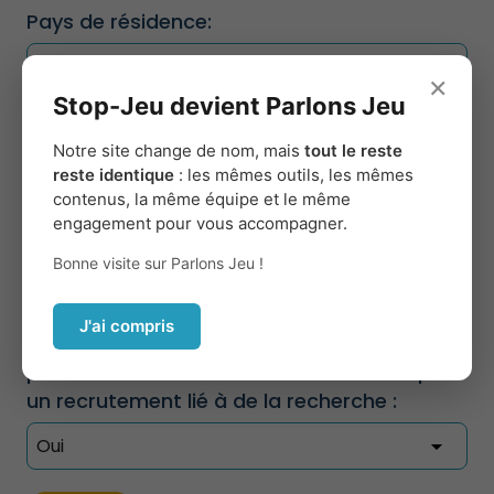
Pays de résidence:
×
Stop-Jeu devient Parlons Jeu
J'accepte l'enregistrement de mes
réponses, sous un format anonyme, en vue
Notre site change de nom, mais
tout le reste
reste identique
: les mêmes outils, les mêmes
de la constitution de ma page personnelle,
contenus, la même équipe et le même
ainsi que pour des raisons statistiques ou
engagement pour vous accompagner.
de recherche :
Bonne visite sur Parlons Jeu !
J'ai compris
Je consens à ce qu’on me contacte
personnellement via mon adresse mail pour
un recrutement lié à de la recherche :